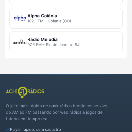
Alpha Goiânia
102.1 FM - Goiânia (GO)
Rádio Melodia
97.5 FM - Rio de Janeiro (RJ)
O jeito mais rápido de ouvir rádios brasileiras ao vivo,
do AM ao FM passando por web rádios e jogos de
futebol em tempo real.
Player rápido, sem cadastro