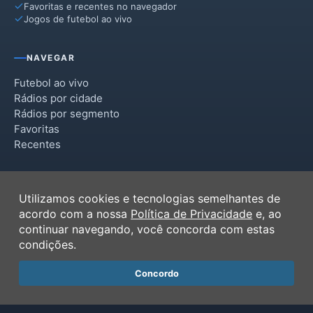
Favoritas e recentes no navegador
Jogos de futebol ao vivo
NAVEGAR
Futebol ao vivo
Rádios por cidade
Rádios por segmento
Favoritas
Recentes
INSTITUCIONAL
Utilizamos cookies e tecnologias semelhantes de
Termos de Uso
acordo com a nossa
Política de Privacidade
e, ao
Política de Privacidade
continuar navegando, você concorda com estas
Ferramentas
condições.
Contato
Concordo