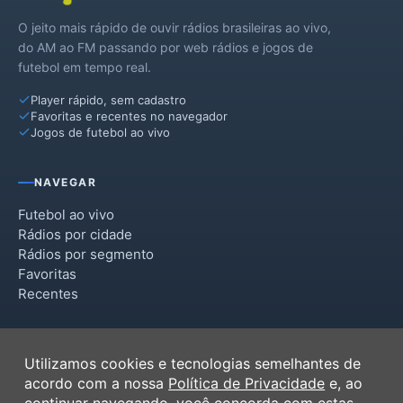
O jeito mais rápido de ouvir rádios brasileiras ao vivo,
do AM ao FM passando por web rádios e jogos de
futebol em tempo real.
Player rápido, sem cadastro
Favoritas e recentes no navegador
Jogos de futebol ao vivo
NAVEGAR
Futebol ao vivo
Rádios por cidade
Rádios por segmento
Favoritas
Recentes
INSTITUCIONAL
Utilizamos cookies e tecnologias semelhantes de
Termos de Uso
acordo com a nossa
Política de Privacidade
e, ao
Política de Privacidade
continuar navegando, você concorda com estas