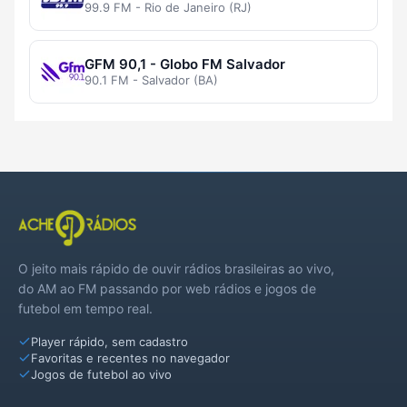
99.9 FM - Rio de Janeiro (RJ)
GFM 90,1 - Globo FM Salvador
90.1 FM - Salvador (BA)
O jeito mais rápido de ouvir rádios brasileiras ao vivo,
do AM ao FM passando por web rádios e jogos de
futebol em tempo real.
Player rápido, sem cadastro
Favoritas e recentes no navegador
Jogos de futebol ao vivo