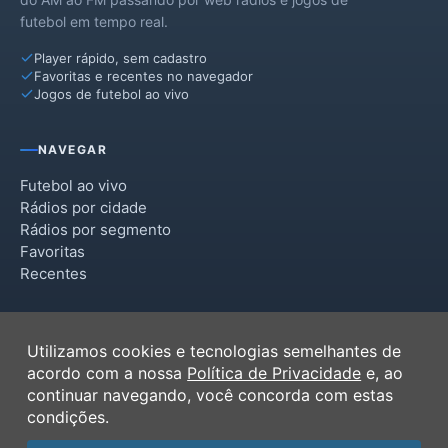
futebol em tempo real.
Player rápido, sem cadastro
Favoritas e recentes no navegador
Jogos de futebol ao vivo
NAVEGAR
Futebol ao vivo
Rádios por cidade
Rádios por segmento
Favoritas
Recentes
INSTITUCIONAL
Utilizamos cookies e tecnologias semelhantes de
Termos de Uso
acordo com a nossa
Política de Privacidade
e, ao
Política de Privacidade
continuar navegando, você concorda com estas
Ferramentas
condições.
Contato