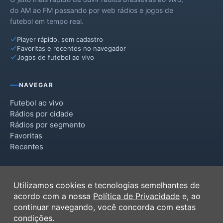
do AM ao FM passando por web rádios e jogos de
futebol em tempo real.
Player rápido, sem cadastro
Favoritas e recentes no navegador
Jogos de futebol ao vivo
NAVEGAR
Futebol ao vivo
Rádios por cidade
Rádios por segmento
Favoritas
Recentes
INSTITUCIONAL
Utilizamos cookies e tecnologias semelhantes de
Termos de Uso
acordo com a nossa
Política de Privacidade
e, ao
Política de Privacidade
continuar navegando, você concorda com estas
Ferramentas
condições.