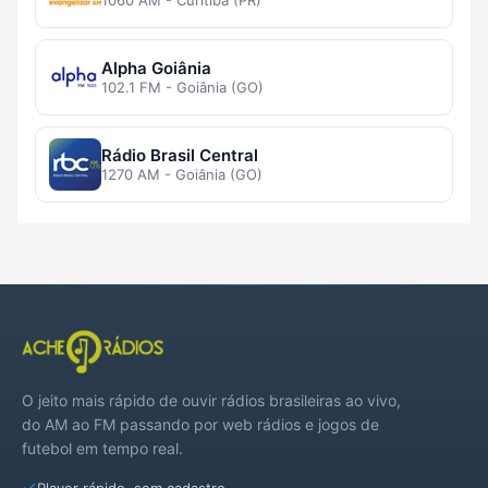
1060 AM - Curitiba (PR)
Alpha Goiânia
102.1 FM - Goiânia (GO)
Rádio Brasil Central
1270 AM - Goiânia (GO)
O jeito mais rápido de ouvir rádios brasileiras ao vivo,
do AM ao FM passando por web rádios e jogos de
futebol em tempo real.
Player rápido, sem cadastro