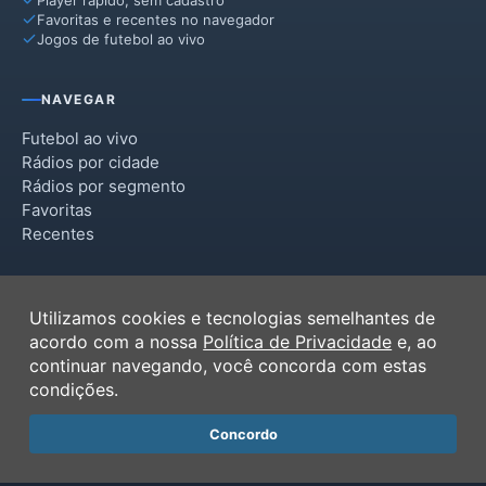
Favoritas e recentes no navegador
Jogos de futebol ao vivo
NAVEGAR
Futebol ao vivo
Rádios por cidade
Rádios por segmento
Favoritas
Recentes
INSTITUCIONAL
Utilizamos cookies e tecnologias semelhantes de
Termos de Uso
acordo com a nossa
Política de Privacidade
e, ao
Política de Privacidade
continuar navegando, você concorda com estas
Ferramentas
condições.
Contato
Concordo