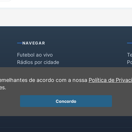
NAVEGAR
Futebol ao vivo
T
Rádios por cidade
Po
Rádios por segmento
F
po
Favoritas
C
 semelhantes de acordo com a nossa
Política de Priva
Recentes
es.
Concordo