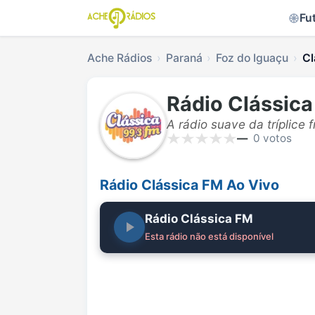
Fu
Ache Rádios
Paraná
Foz do Iguaçu
Cl
Rádio Clássic
A rádio suave da tríplice f
—
0 votos
Rádio Clássica FM Ao Vivo
Rádio Clássica FM
Esta rádio não está disponível