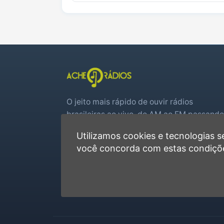
O jeito mais rápido de ouvir rádios
brasileiras ao vivo, do AM ao FM passando
por web rádios e jogos de futebol em tem
Utilizamos cookies e tecnologias
real.
você concorda com estas condiçõ
Player rápido, sem cadastro
Favoritas e recentes no navegador
Jogos de futebol ao vivo