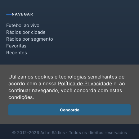
NAVEGAR
Futebol ao vivo
Rádios por cidade
Rádios por segmento
Favoritas
Recentes
INSTITUCIONAL
Utilizamos cookies e tecnologias semelhantes de
Termos de Uso
acordo com a nossa
Política de Privacidade
e, ao
Política de Privacidade
continuar navegando, você concorda com estas
Ferramentas
condições.
Contato
Concordo
© 2012–2026 Ache Rádios · Todos os direitos reservados