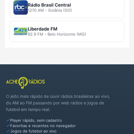
Rádio Brasil Central
1270 AM - Goiânia (GO)
Liberdade FM
92.9 FM - Belo Horizonte (MG)
O jeito mais rápido de ouvir rádios brasileiras ao vivo,
do AM ao FM passando por web rádios e jogos de
futebol em tempo real.
Player rápido, sem cadastro
Favoritas e recentes no navegador
Jogos de futebol ao vivo