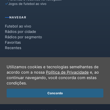
Jogos de futebol ao vivo
NAVEGAR
Futebol ao vivo
Rádios por cidade
Rádios por segmento
Favoritas
Recentes
INSTITUCIONAL
Utilizamos cookies e tecnologias semelhantes de
Termos de Uso
acordo com a nossa
Política de Privacidade
e, ao
Política de Privacidade
continuar navegando, você concorda com estas
Ferramentas
condições.
Contato
Concordo