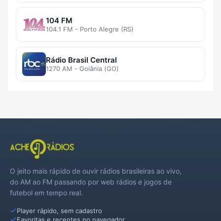
104 FM
104.1 FM - Porto Alegre (RS)
Rádio Brasil Central
1270 AM - Goiânia (GO)
O jeito mais rápido de ouvir rádios brasileiras ao vivo,
do AM ao FM passando por web rádios e jogos de
futebol em tempo real.
Player rápido, sem cadastro
Favoritas e recentes no navegador