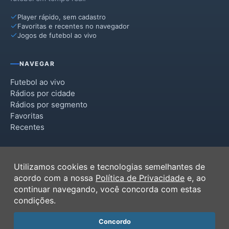
Player rápido, sem cadastro
Favoritas e recentes no navegador
Jogos de futebol ao vivo
NAVEGAR
Futebol ao vivo
Rádios por cidade
Rádios por segmento
Favoritas
Recentes
INSTITUCIONAL
Utilizamos cookies e tecnologias semelhantes de
Termos de Uso
acordo com a nossa
Política de Privacidade
e, ao
Política de Privacidade
continuar navegando, você concorda com estas
Ferramentas
condições.
Contato
Concordo