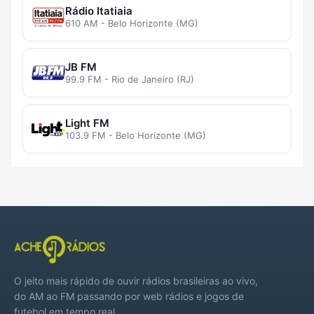
Rádio Itatiaia
610 AM - Belo Horizonte (MG)
JB FM
99.9 FM - Rio de Janeiro (RJ)
Light FM
103.9 FM - Belo Horizonte (MG)
O jeito mais rápido de ouvir rádios brasileiras ao vivo,
do AM ao FM passando por web rádios e jogos de
futebol em tempo real.