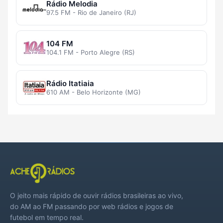
Rádio Melodia
97.5 FM - Rio de Janeiro (RJ)
104 FM
104.1 FM - Porto Alegre (RS)
Rádio Itatiaia
610 AM - Belo Horizonte (MG)
O jeito mais rápido de ouvir rádios brasileiras ao vivo,
do AM ao FM passando por web rádios e jogos de
futebol em tempo real.