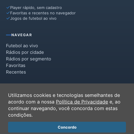
Player rápido, sem cadastro
Favoritas e recentes no navegador
Jogos de futebol ao vivo
NAVEGAR
Futebol ao vivo
Rádios por cidade
Rádios por segmento
Favoritas
Recentes
INSTITUCIONAL
Utilizamos cookies e tecnologias semelhantes de
Termos de Uso
acordo com a nossa
Política de Privacidade
e, ao
Política de Privacidade
continuar navegando, você concorda com estas
Ferramentas
condições.
Contato
Concordo