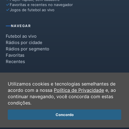
Favoritas e recentes no navegador
Jogos de futebol ao vivo
NAVEGAR
Futebol ao vivo
Rádios por cidade
Rádios por segmento
Favoritas
Recentes
INSTITUCIONAL
Utilizamos cookies e tecnologias semelhantes de
Termos de Uso
acordo com a nossa
Política de Privacidade
e, ao
Política de Privacidade
continuar navegando, você concorda com estas
Ferramentas
condições.
Contato
Concordo