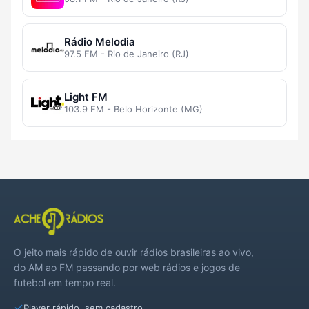
Rádio Melodia
97.5 FM - Rio de Janeiro (RJ)
Light FM
103.9 FM - Belo Horizonte (MG)
O jeito mais rápido de ouvir rádios brasileiras ao vivo,
do AM ao FM passando por web rádios e jogos de
futebol em tempo real.
Player rápido, sem cadastro