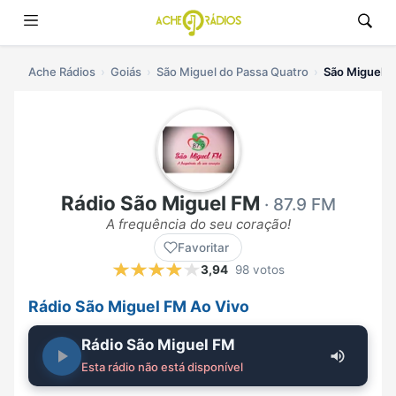
Ache Rádios
Goiás
São Miguel do Passa Quatro
São Miguel F
Rádio São Miguel FM
· 87.9 FM
A frequência do seu coração!
Favoritar
3,94
98 votos
Rádio São Miguel FM Ao Vivo
Rádio São Miguel FM
Esta rádio não está disponível