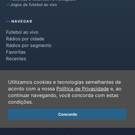
Jogos de futebol ao vivo
NAVEGAR
Futebol ao vivo
Rádios por cidade
Rádios por segmento
Favoritas
Recentes
INSTITUCIONAL
Utilizamos cookies e tecnologias semelhantes de
Termos de Uso
acordo com a nossa
Política de Privacidade
e, ao
Política de Privacidade
continuar navegando, você concorda com estas
Ferramentas
condições.
Contato
Concordo