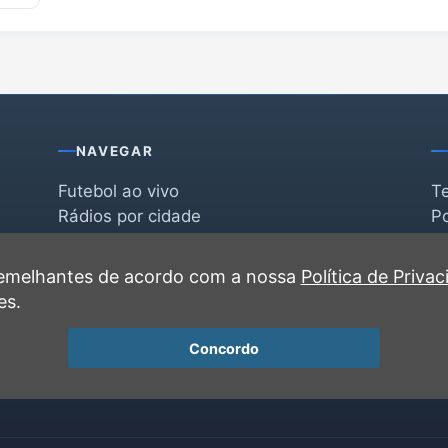
NAVEGAR
Futebol ao vivo
T
Rádios por cidade
Po
Rádios por segmento
F
po
Favoritas
C
 semelhantes de acordo com a nossa
Política de Priva
Recentes
es.
Concordo