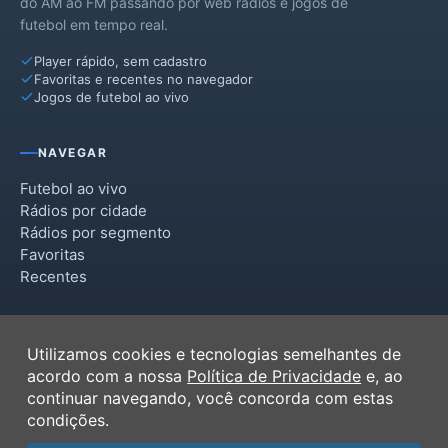
do AM ao FM passando por web rádios e jogos de
futebol em tempo real.
Player rápido, sem cadastro
Favoritas e recentes no navegador
Jogos de futebol ao vivo
NAVEGAR
Futebol ao vivo
Rádios por cidade
Rádios por segmento
Favoritas
Recentes
INSTITUCIONAL
Utilizamos cookies e tecnologias semelhantes de
Termos de Uso
acordo com a nossa
Política de Privacidade
e, ao
Política de Privacidade
continuar navegando, você concorda com estas
Ferramentas
condições.
Contato