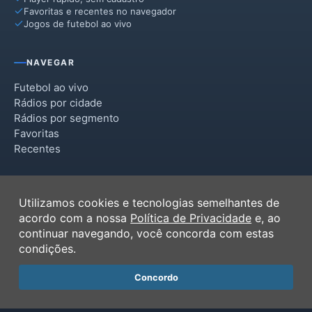
Favoritas e recentes no navegador
Jogos de futebol ao vivo
NAVEGAR
Futebol ao vivo
Rádios por cidade
Rádios por segmento
Favoritas
Recentes
INSTITUCIONAL
Utilizamos cookies e tecnologias semelhantes de
Termos de Uso
acordo com a nossa
Política de Privacidade
e, ao
Política de Privacidade
continuar navegando, você concorda com estas
Ferramentas
condições.
Contato
Concordo