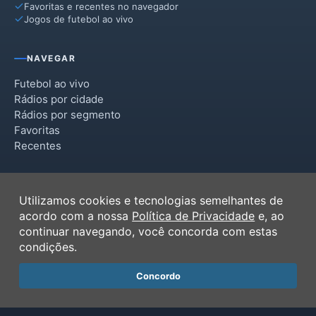
Favoritas e recentes no navegador
Jogos de futebol ao vivo
NAVEGAR
Futebol ao vivo
Rádios por cidade
Rádios por segmento
Favoritas
Recentes
INSTITUCIONAL
Utilizamos cookies e tecnologias semelhantes de
Termos de Uso
acordo com a nossa
Política de Privacidade
e, ao
Política de Privacidade
continuar navegando, você concorda com estas
Ferramentas
condições.
Contato
Concordo