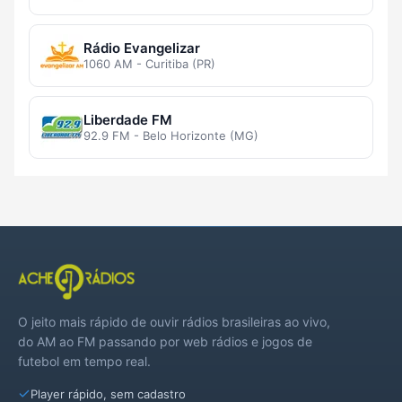
Rádio Evangelizar
1060 AM - Curitiba (PR)
Liberdade FM
92.9 FM - Belo Horizonte (MG)
O jeito mais rápido de ouvir rádios brasileiras ao vivo,
do AM ao FM passando por web rádios e jogos de
futebol em tempo real.
Player rápido, sem cadastro