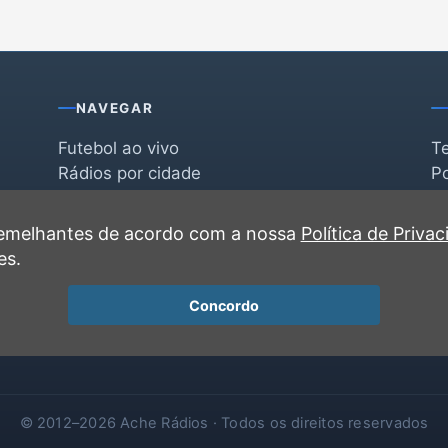
NAVEGAR
Futebol ao vivo
T
Rádios por cidade
Po
Rádios por segmento
F
po
Favoritas
C
 semelhantes de acordo com a nossa
Política de Priva
Recentes
es.
Concordo
© 2012–2026 Ache Rádios · Todos os direitos reservados