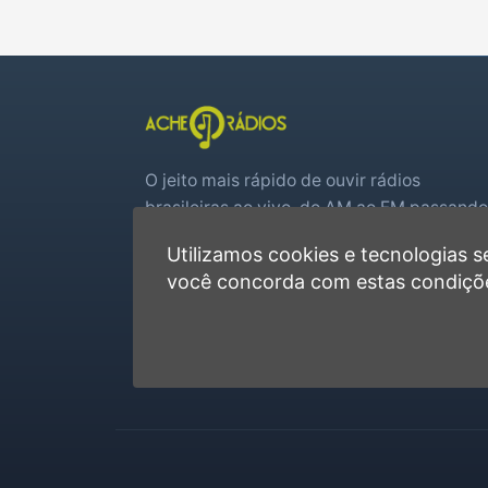
O jeito mais rápido de ouvir rádios
brasileiras ao vivo, do AM ao FM passando
por web rádios e jogos de futebol em tem
Utilizamos cookies e tecnologias
real.
você concorda com estas condiçõ
Player rápido, sem cadastro
Favoritas e recentes no navegador
Jogos de futebol ao vivo