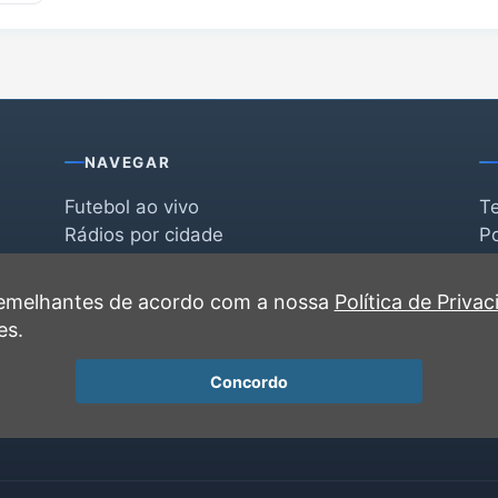
NAVEGAR
Futebol ao vivo
T
Rádios por cidade
Po
Rádios por segmento
F
po
Favoritas
C
 semelhantes de acordo com a nossa
Política de Priva
Recentes
es.
Concordo