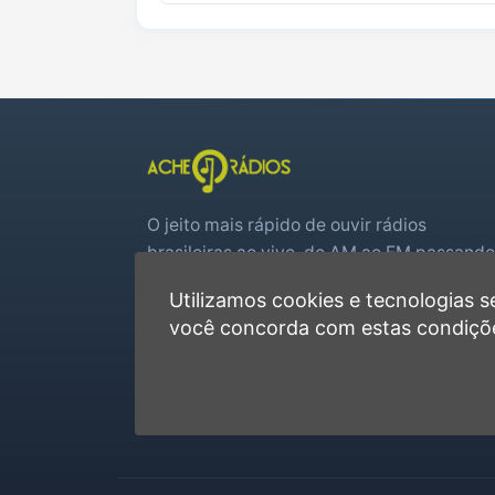
O jeito mais rápido de ouvir rádios
brasileiras ao vivo, do AM ao FM passando
por web rádios e jogos de futebol em tem
Utilizamos cookies e tecnologias
real.
você concorda com estas condiçõ
Player rápido, sem cadastro
Favoritas e recentes no navegador
Jogos de futebol ao vivo