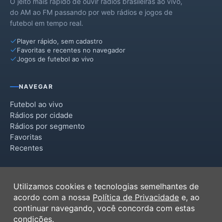
O jeito mais rápido de ouvir rádios brasileiras ao vivo,
do AM ao FM passando por web rádios e jogos de
futebol em tempo real.
Player rápido, sem cadastro
Favoritas e recentes no navegador
Jogos de futebol ao vivo
NAVEGAR
Futebol ao vivo
Rádios por cidade
Rádios por segmento
Favoritas
Recentes
INSTITUCIONAL
Utilizamos cookies e tecnologias semelhantes de
Termos de Uso
acordo com a nossa
Política de Privacidade
e, ao
Política de Privacidade
continuar navegando, você concorda com estas
Ferramentas
condições.