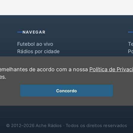
NAVEGAR
Futebol ao vivo
T
Rádios por cidade
Po
Rádios por segmento
F
po
Favoritas
C
 semelhantes de acordo com a nossa
Política de Priva
Recentes
es.
Concordo
© 2012–2026 Ache Rádios · Todos os direitos reservados