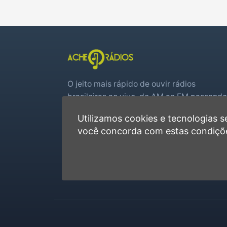
O jeito mais rápido de ouvir rádios
brasileiras ao vivo, do AM ao FM passando
por web rádios e jogos de futebol em tem
Utilizamos cookies e tecnologias
real.
você concorda com estas condiçõ
Player rápido, sem cadastro
Favoritas e recentes no navegador
Jogos de futebol ao vivo