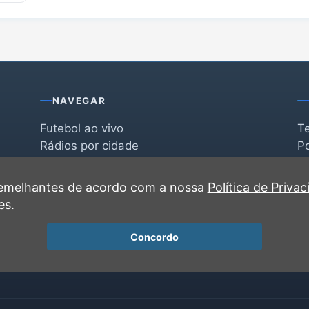
NAVEGAR
Futebol ao vivo
T
Rádios por cidade
Po
Rádios por segmento
F
po
Favoritas
C
 semelhantes de acordo com a nossa
Política de Priva
Recentes
es.
Concordo