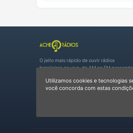
O jeito mais rápido de ouvir rádios
brasileiras ao vivo, do AM ao FM passando
por web rádios e jogos de futebol em tem
Utilizamos cookies e tecnologias
real.
você concorda com estas condiçõ
Player rápido, sem cadastro
Favoritas e recentes no navegador
Jogos de futebol ao vivo