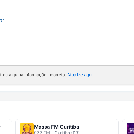
br
ntrou alguma informação incorreta.
Atualize aqui
.
r
Massa FM Curitiba
97.7 FM - Curitiba (PR)