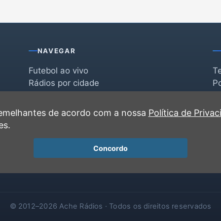
NAVEGAR
Futebol ao vivo
T
Rádios por cidade
Po
Rádios por segmento
F
po
Favoritas
C
 semelhantes de acordo com a nossa
Política de Priva
Recentes
es.
Concordo
© 2012–2026 Ache Rádios · Todos os direitos reservados