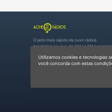
O jeito mais rápido de ouvir rádios
brasileiras ao vivo, do AM ao FM passando
por web rádios e jogos de futebol em tem
Utilizamos cookies e tecnologias
real.
você concorda com estas condiçõ
Player rápido, sem cadastro
Favoritas e recentes no navegador
Jogos de futebol ao vivo