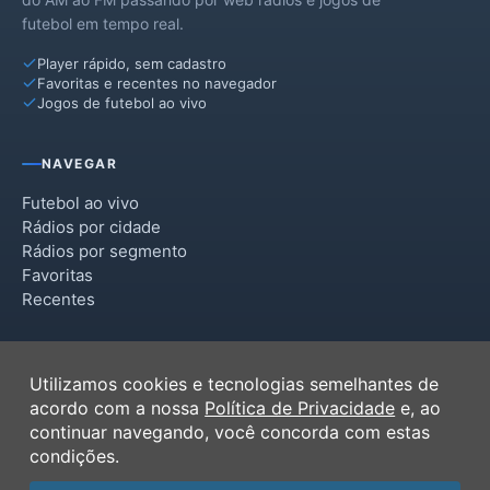
futebol em tempo real.
Player rápido, sem cadastro
Favoritas e recentes no navegador
Jogos de futebol ao vivo
NAVEGAR
Futebol ao vivo
Rádios por cidade
Rádios por segmento
Favoritas
Recentes
INSTITUCIONAL
Utilizamos cookies e tecnologias semelhantes de
Termos de Uso
acordo com a nossa
Política de Privacidade
e, ao
Política de Privacidade
continuar navegando, você concorda com estas
Ferramentas
condições.
Contato