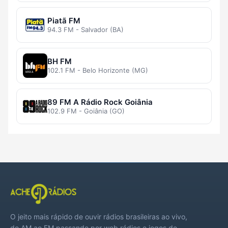
Piatã FM
94.3 FM - Salvador (BA)
BH FM
102.1 FM - Belo Horizonte (MG)
89 FM A Rádio Rock Goiânia
102.9 FM - Goiânia (GO)
O jeito mais rápido de ouvir rádios brasileiras ao vivo,
do AM ao FM passando por web rádios e jogos de