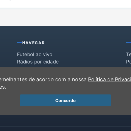
NAVEGAR
Futebol ao vivo
T
Rádios por cidade
Po
Rádios por segmento
F
po
Favoritas
C
 semelhantes de acordo com a nossa
Política de Priva
Recentes
es.
Concordo