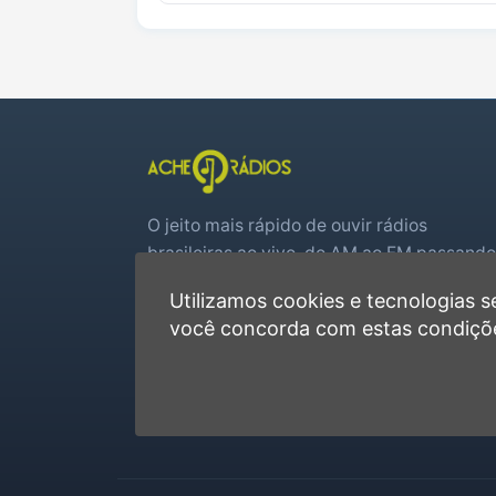
O jeito mais rápido de ouvir rádios
brasileiras ao vivo, do AM ao FM passando
por web rádios e jogos de futebol em tem
Utilizamos cookies e tecnologias
real.
você concorda com estas condiçõ
Player rápido, sem cadastro
Favoritas e recentes no navegador
Jogos de futebol ao vivo