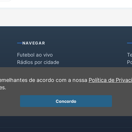
NAVEGAR
Futebol ao vivo
T
Rádios por cidade
Po
Rádios por segmento
F
po
Favoritas
C
 semelhantes de acordo com a nossa
Política de Priva
Recentes
es.
Concordo