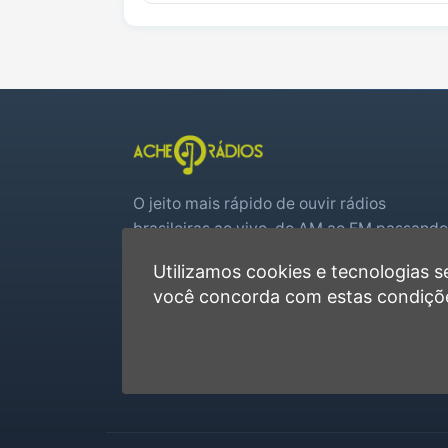
O jeito mais rápido de ouvir rádios
brasileiras ao vivo, do AM ao FM passando
por web rádios e jogos de futebol em tem
Utilizamos cookies e tecnologias
real.
você concorda com estas condiçõ
Player rápido, sem cadastro
Favoritas e recentes no navegador
Jogos de futebol ao vivo