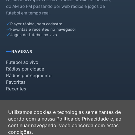
do AM ao FM passando por web rádios e jogos de
futebol em tempo real.
Player rápido, sem cadastro
Favoritas e recentes no navegador
Jogos de futebol ao vivo
NAVEGAR
Futebol ao vivo
Rádios por cidade
Rádios por segmento
Favoritas
Recentes
INSTITUCIONAL
Utilizamos cookies e tecnologias semelhantes de
Termos de Uso
acordo com a nossa
Política de Privacidade
e, ao
Política de Privacidade
continuar navegando, você concorda com estas
Ferramentas
condições.