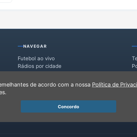
NAVEGAR
Futebol ao vivo
T
Rádios por cidade
Po
Rádios por segmento
F
po
Favoritas
C
 semelhantes de acordo com a nossa
Política de Priva
Recentes
es.
Concordo