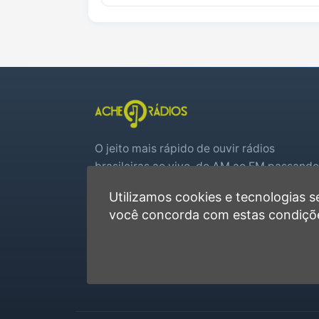
O jeito mais rápido de ouvir rádios
brasileiras ao vivo, do AM ao FM passando
por web rádios e jogos de futebol em tem
Utilizamos cookies e tecnologias
real.
você concorda com estas condiçõ
Player rápido, sem cadastro
Favoritas e recentes no navegador
Jogos de futebol ao vivo