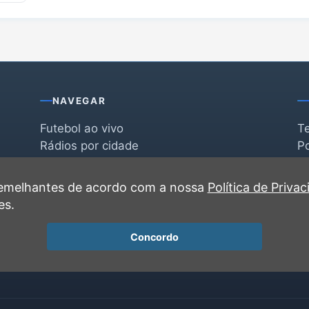
NAVEGAR
Futebol ao vivo
T
Rádios por cidade
Po
Rádios por segmento
F
po
Favoritas
C
 semelhantes de acordo com a nossa
Política de Priva
Recentes
es.
Concordo