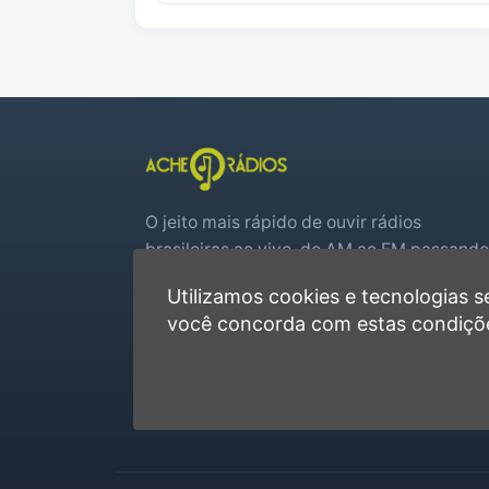
O jeito mais rápido de ouvir rádios
brasileiras ao vivo, do AM ao FM passando
por web rádios e jogos de futebol em tem
Utilizamos cookies e tecnologias
real.
você concorda com estas condiçõ
Player rápido, sem cadastro
Favoritas e recentes no navegador
Jogos de futebol ao vivo