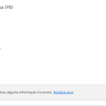
sa (PB)
r
ntrou alguma informação incorreta.
Atualize aqui
.