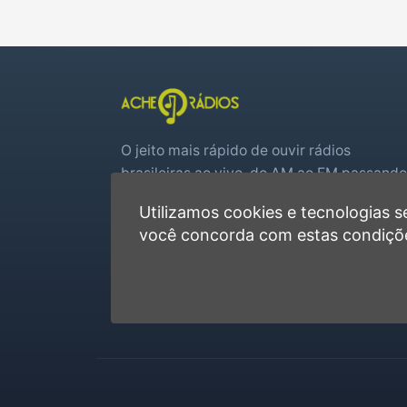
O jeito mais rápido de ouvir rádios
brasileiras ao vivo, do AM ao FM passando
por web rádios e jogos de futebol em tem
Utilizamos cookies e tecnologias
real.
você concorda com estas condiçõ
Player rápido, sem cadastro
Favoritas e recentes no navegador
Jogos de futebol ao vivo