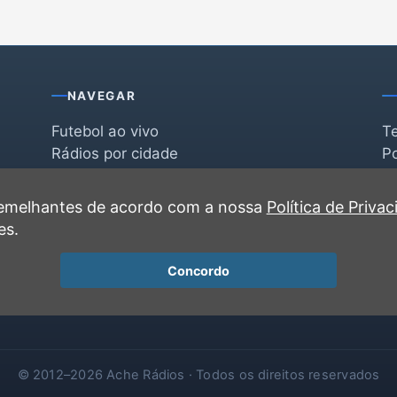
NAVEGAR
Futebol ao vivo
T
Rádios por cidade
Po
Rádios por segmento
F
po
Favoritas
C
 semelhantes de acordo com a nossa
Política de Priva
Recentes
es.
Concordo
© 2012–2026 Ache Rádios · Todos os direitos reservados