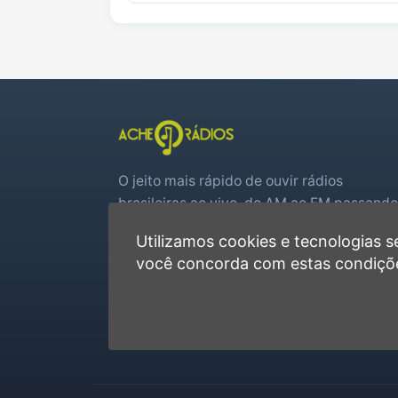
O jeito mais rápido de ouvir rádios
brasileiras ao vivo, do AM ao FM passando
por web rádios e jogos de futebol em tem
Utilizamos cookies e tecnologias
real.
você concorda com estas condiçõ
Player rápido, sem cadastro
Favoritas e recentes no navegador
Jogos de futebol ao vivo