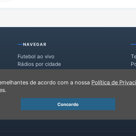
NAVEGAR
Futebol ao vivo
T
Rádios por cidade
Po
Rádios por segmento
F
po
Favoritas
C
 semelhantes de acordo com a nossa
Política de Priva
Recentes
es.
Concordo