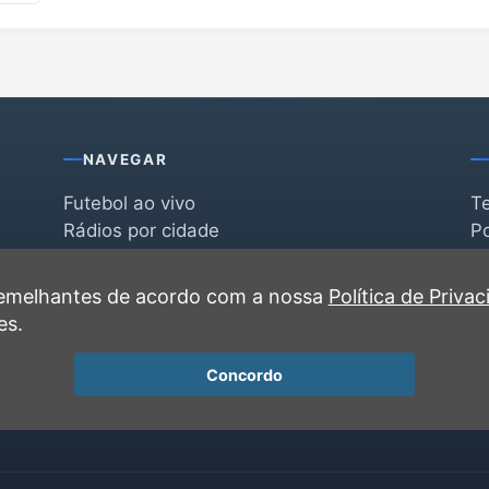
NAVEGAR
Futebol ao vivo
T
Rádios por cidade
Po
Rádios por segmento
F
po
Favoritas
C
 semelhantes de acordo com a nossa
Política de Priva
Recentes
es.
Concordo