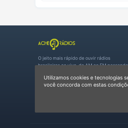
O jeito mais rápido de ouvir rádios
brasileiras ao vivo, do AM ao FM passando
por web rádios e jogos de futebol em tem
Utilizamos cookies e tecnologias
real.
você concorda com estas condiçõ
Player rápido, sem cadastro
Favoritas e recentes no navegador
Jogos de futebol ao vivo