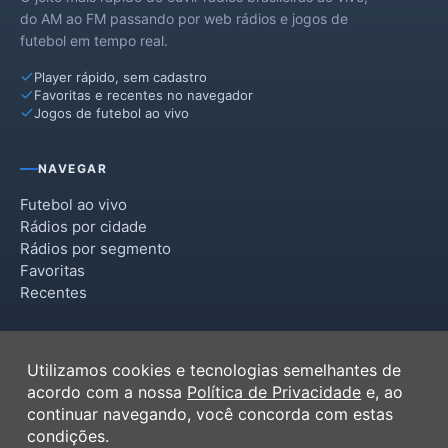
do AM ao FM passando por web rádios e jogos de
futebol em tempo real.
Player rápido, sem cadastro
Favoritas e recentes no navegador
Jogos de futebol ao vivo
NAVEGAR
Futebol ao vivo
Rádios por cidade
Rádios por segmento
Favoritas
Recentes
INSTITUCIONAL
Utilizamos cookies e tecnologias semelhantes de
Termos de Uso
acordo com a nossa
Política de Privacidade
e, ao
Política de Privacidade
continuar navegando, você concorda com estas
Ferramentas
condições.