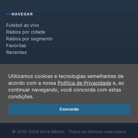
NAVEGAR
Futebol ao vivo
Rádios por cidade
Rádios por segmento
Favoritas
Recentes
INSTITUCIONAL
Utilizamos cookies e tecnologias semelhantes de
Termos de Uso
acordo com a nossa
Política de Privacidade
e, ao
Política de Privacidade
continuar navegando, você concorda com estas
Ferramentas
condições.
Contato
Concordo
© 2012–2026 Ache Rádios · Todos os direitos reservados