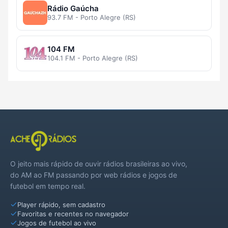
Rádio Gaúcha
93.7 FM - Porto Alegre (RS)
104 FM
104.1 FM - Porto Alegre (RS)
O jeito mais rápido de ouvir rádios brasileiras ao vivo,
do AM ao FM passando por web rádios e jogos de
futebol em tempo real.
Player rápido, sem cadastro
Favoritas e recentes no navegador
Jogos de futebol ao vivo