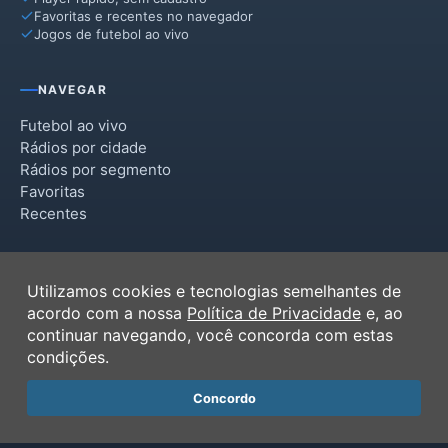
Favoritas e recentes no navegador
Jogos de futebol ao vivo
NAVEGAR
Futebol ao vivo
Rádios por cidade
Rádios por segmento
Favoritas
Recentes
INSTITUCIONAL
Utilizamos cookies e tecnologias semelhantes de
Termos de Uso
acordo com a nossa
Política de Privacidade
e, ao
Política de Privacidade
continuar navegando, você concorda com estas
Ferramentas
condições.
Contato
Concordo