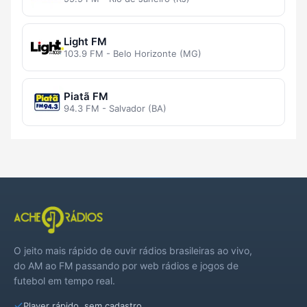
Light FM
103.9 FM - Belo Horizonte (MG)
Piatã FM
94.3 FM - Salvador (BA)
O jeito mais rápido de ouvir rádios brasileiras ao vivo,
do AM ao FM passando por web rádios e jogos de
futebol em tempo real.
Player rápido, sem cadastro