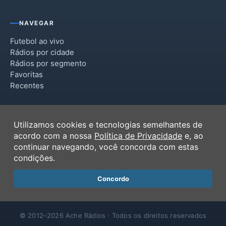
NAVEGAR
Futebol ao vivo
Rádios por cidade
Rádios por segmento
Favoritas
Recentes
INSTITUCIONAL
Utilizamos cookies e tecnologias semelhantes de
Termos de Uso
acordo com a nossa
Política de Privacidade
e, ao
Política de Privacidade
continuar navegando, você concorda com estas
Ferramentas
condições.
Contato
Concordo
© 2012–2026 Ache Rádios · Todos os direitos reservados