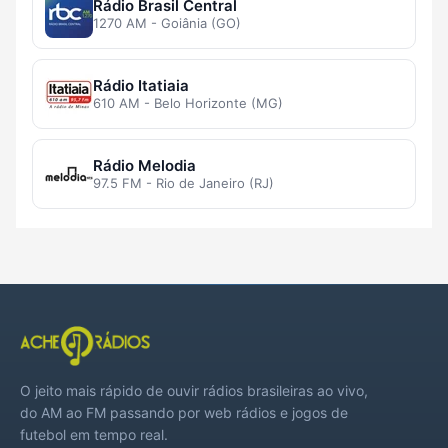
Rádio Brasil Central
1270 AM - Goiânia (GO)
Rádio Itatiaia
610 AM - Belo Horizonte (MG)
Rádio Melodia
97.5 FM - Rio de Janeiro (RJ)
O jeito mais rápido de ouvir rádios brasileiras ao vivo,
do AM ao FM passando por web rádios e jogos de
futebol em tempo real.