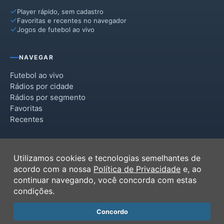
Player rápido, sem cadastro
Favoritas e recentes no navegador
Jogos de futebol ao vivo
NAVEGAR
Futebol ao vivo
Rádios por cidade
Rádios por segmento
Favoritas
Recentes
INSTITUCIONAL
Utilizamos cookies e tecnologias semelhantes de
Termos de Uso
acordo com a nossa
Política de Privacidade
e, ao
Política de Privacidade
continuar navegando, você concorda com estas
Ferramentas
condições.
Contato
Concordo