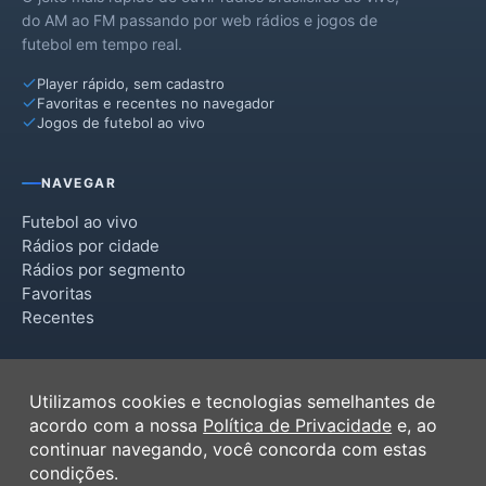
do AM ao FM passando por web rádios e jogos de
futebol em tempo real.
Player rápido, sem cadastro
Favoritas e recentes no navegador
Jogos de futebol ao vivo
NAVEGAR
Futebol ao vivo
Rádios por cidade
Rádios por segmento
Favoritas
Recentes
INSTITUCIONAL
Utilizamos cookies e tecnologias semelhantes de
Termos de Uso
acordo com a nossa
Política de Privacidade
e, ao
Política de Privacidade
continuar navegando, você concorda com estas
Ferramentas
condições.