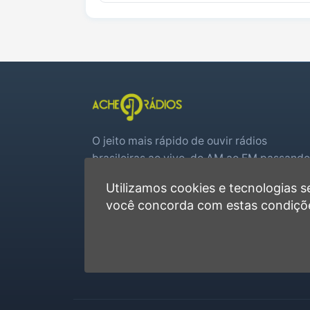
O jeito mais rápido de ouvir rádios
brasileiras ao vivo, do AM ao FM passando
por web rádios e jogos de futebol em tem
Utilizamos cookies e tecnologias
real.
você concorda com estas condiçõ
Player rápido, sem cadastro
Favoritas e recentes no navegador
Jogos de futebol ao vivo