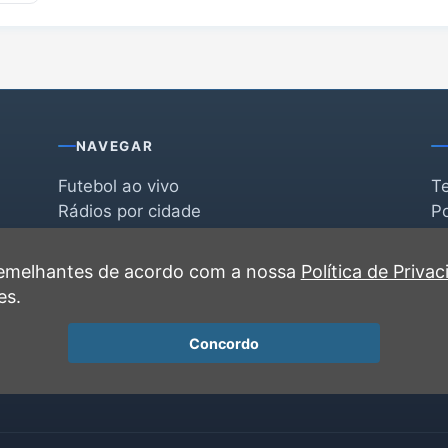
NAVEGAR
Futebol ao vivo
T
Rádios por cidade
Po
Rádios por segmento
F
po
Favoritas
C
 semelhantes de acordo com a nossa
Política de Priva
Recentes
es.
Concordo