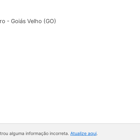
ro - Goiás Velho (GO)
ntrou alguma informação incorreta.
Atualize aqui
.