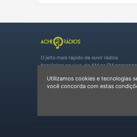
O jeito mais rápido de ouvir rádios
brasileiras ao vivo, do AM ao FM passando
por web rádios e jogos de futebol em tem
Utilizamos cookies e tecnologias
real.
você concorda com estas condiçõ
Player rápido, sem cadastro
Favoritas e recentes no navegador
Jogos de futebol ao vivo