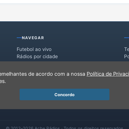
NAVEGAR
Futebol ao vivo
T
Rádios por cidade
Po
Rádios por segmento
F
po
Favoritas
C
 semelhantes de acordo com a nossa
Política de Priva
Recentes
es.
Concordo
© 2012–2026 Ache Rádios · Todos os direitos reservados