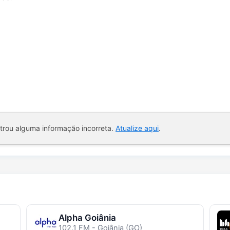
ntrou alguma informação incorreta.
Atualize aqui
.
Alpha Goiânia
102.1 FM - Goiânia (GO)