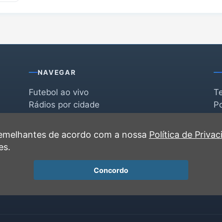
NAVEGAR
Futebol ao vivo
T
Rádios por cidade
Po
Rádios por segmento
F
po
Favoritas
C
 semelhantes de acordo com a nossa
Política de Priva
Recentes
es.
Concordo