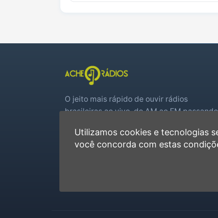
O jeito mais rápido de ouvir rádios
brasileiras ao vivo, do AM ao FM passando
por web rádios e jogos de futebol em tem
Utilizamos cookies e tecnologias
real.
você concorda com estas condiçõ
Player rápido, sem cadastro
Favoritas e recentes no navegador
Jogos de futebol ao vivo