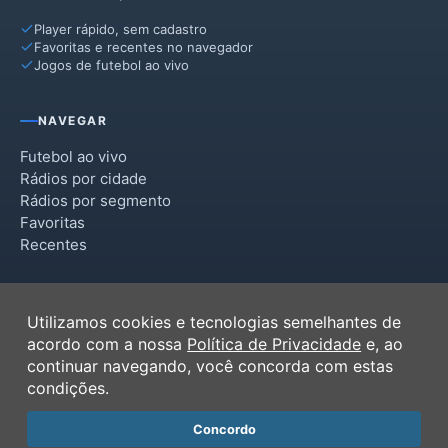
Player rápido, sem cadastro
Favoritas e recentes no navegador
Jogos de futebol ao vivo
NAVEGAR
Futebol ao vivo
Rádios por cidade
Rádios por segmento
Favoritas
Recentes
INSTITUCIONAL
Utilizamos cookies e tecnologias semelhantes de
Termos de Uso
acordo com a nossa
Política de Privacidade
e, ao
Política de Privacidade
continuar navegando, você concorda com estas
Ferramentas
condições.
Contato
Concordo