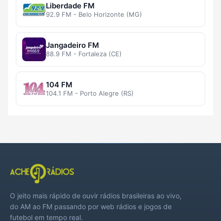
Liberdade FM
92.9 FM - Belo Horizonte (MG)
Jangadeiro FM
88.9 FM - Fortaleza (CE)
104 FM
104.1 FM - Porto Alegre (RS)
O jeito mais rápido de ouvir rádios brasileiras ao vivo,
do AM ao FM passando por web rádios e jogos de
futebol em tempo real.