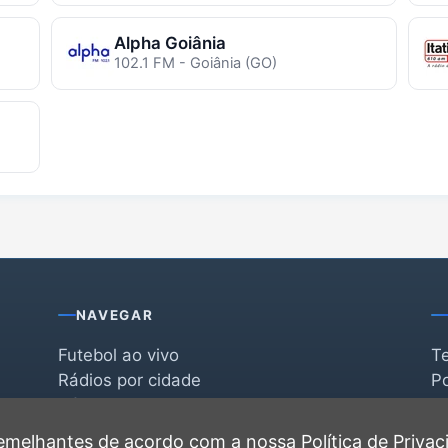
Alpha Goiânia
102.1 FM - Goiânia (GO)
NAVEGAR
Futebol ao vivo
T
Rádios por cidade
Po
Rádios por segmento
F
po
Favoritas
C
 semelhantes de acordo com a nossa
Política de Priva