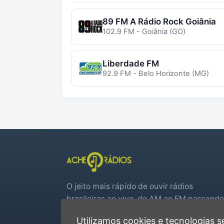
89 FM A Rádio Rock Goiânia
102.9 FM - Goiânia (GO)
Liberdade FM
92.9 FM - Belo Horizonte (MG)
O jeito mais rápido de ouvir rádios
brasileiras ao vivo, do AM ao FM passando
por web rádios e jogos de futebol em tem
Utilizamos cookies e tecnologias
real.