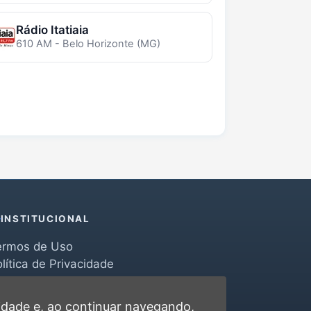
Rádio Itatiaia
610 AM - Belo Horizonte (MG)
INSTITUCIONAL
ermos de Uso
lítica de Privacidade
erramentas
ontato
cidade
e, ao continuar navegando,