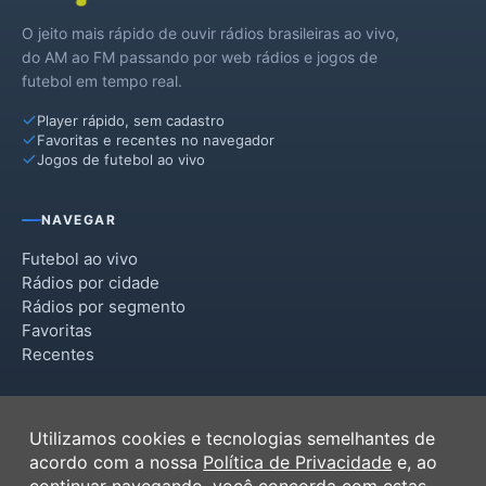
O jeito mais rápido de ouvir rádios brasileiras ao vivo,
do AM ao FM passando por web rádios e jogos de
futebol em tempo real.
Player rápido, sem cadastro
Favoritas e recentes no navegador
Jogos de futebol ao vivo
NAVEGAR
Futebol ao vivo
Rádios por cidade
Rádios por segmento
Favoritas
Recentes
INSTITUCIONAL
Utilizamos cookies e tecnologias semelhantes de
Termos de Uso
acordo com a nossa
Política de Privacidade
e, ao
Política de Privacidade
continuar navegando, você concorda com estas