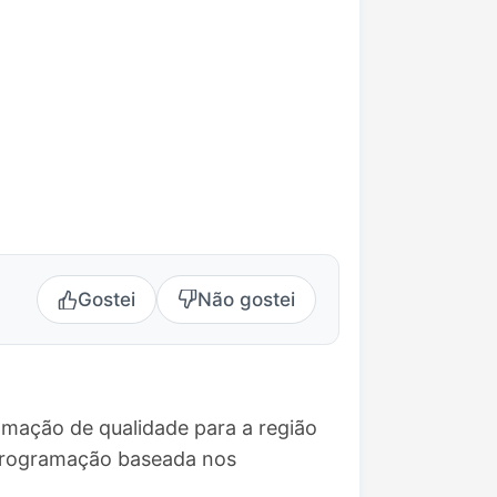
Gostei
Não gostei
amação de qualidade para a região
 programação baseada nos