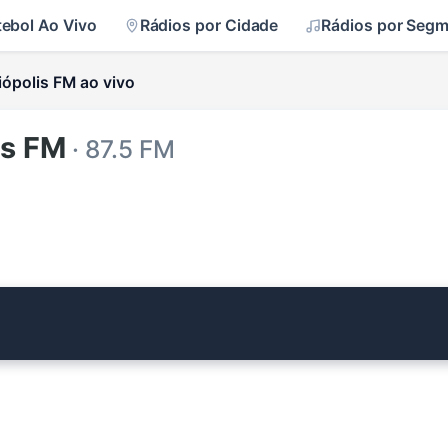
tebol Ao Vivo
Rádios por Cidade
Rádios por Seg
iópolis FM ao vivo
is FM
· 87.5 FM