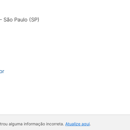
- São Paulo (SP)
br
ntrou alguma informação incorreta.
Atualize aqui
.