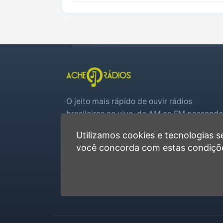
O jeito mais rápido de ouvir rádios
brasileiras ao vivo, do AM ao FM passando
por web rádios e jogos de futebol em tem
Utilizamos cookies e tecnologias
real.
você concorda com estas condiçõ
Player rápido, sem cadastro
Favoritas e recentes no navegador
Jogos de futebol ao vivo