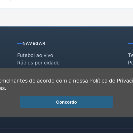
NAVEGAR
Futebol ao vivo
T
Rádios por cidade
Po
Rádios por segmento
F
po
Favoritas
C
 semelhantes de acordo com a nossa
Política de Priva
Recentes
es.
Concordo