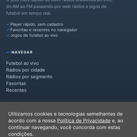
do AM ao FM passando por web rádios e jogos de
futebol em tempo real.
Player rápido, sem cadastro
Favoritas e recentes no navegador
Jogos de futebol ao vivo
NAVEGAR
Futebol ao vivo
Rádios por cidade
Rádios por segmento
Favoritas
Recentes
INSTITUCIONAL
Utilizamos cookies e tecnologias semelhantes de
Termos de Uso
acordo com a nossa
Política de Privacidade
e, ao
Política de Privacidade
continuar navegando, você concorda com estas
Ferramentas
condições.